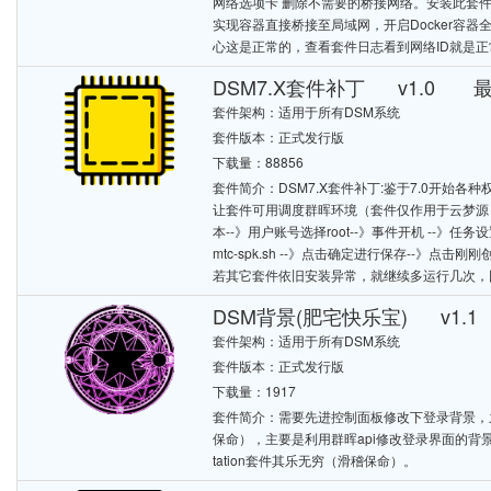
网络选项卡 删除不需要的桥接网络。安装此套件之
实现容器直接桥接至局域网，开启Docker容器全端口
心这是正常的，查看套件日志看到网络ID就是
DSM7.X套件补丁 v1.0 最低
套件架构：适用于所有DSM系统
套件版本：正式发行版
下载量：88856
套件简介：DSM7.X套件补丁:鉴于7.0开
让套件可用调度群晖环境（套件仅作用于云梦源）打
本--》用户账号选择root--》事件开机 --》任务设置--》用户
mtc-spk.sh --》点击确定进行保存--》
若其它套件依旧安装异常，就继续多运行几次，
DSM背景(肥宅快乐宝) v1.1
套件架构：适用于所有DSM系统
套件版本：正式发行版
下载量：1917
套件简介：需要先进控制面板修改下登录背景，之后套件
保命），主要是利用群晖api修改登录界面的背景
tation套件其乐无穷（滑稽保命）。